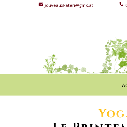
jouveauxkateri@gmx.at
0
A
Yog