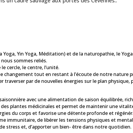
 un cadre sauvage aux portes des Cévennes..
ha Yoga, Yin Yoga, Méditation) et de la naturopathie, le Y
ls nous sommes reliés.
e cercle, le centre, l’unité.
ir le changement tout en restant à l’écoute de notre nature
r traverser par de nouvelles énergies sur le plan physique, p
aisonnière avec une alimentation de saison équilibrée, ric
de des plantes médicinales et permet de maintenir une vitalit
rgies du corps et favorise une détente profonde et régénéra
̀me immunitaire, de libérer les tensions physiques et mental
 de stress et, d’apporter un bien- être dans notre quotidien.