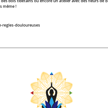
 des bols tibétains ou encore un atelier avec des fleurs de
ous même !
e-regles-douloureuses