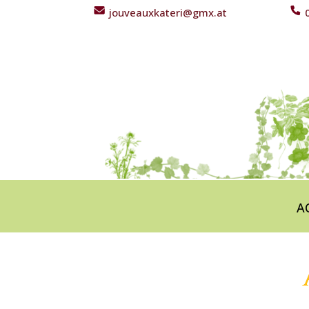
jouveauxkateri@gmx.at
0
A