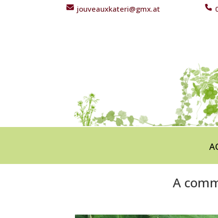
jouveauxkateri@gmx.at
0
A
A comme